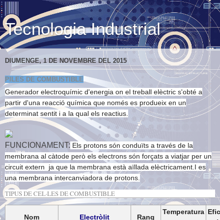
Tecnologia Industrial
DIUMENGE, 1 DE NOVEMBRE DEL 2015
PILES DE COMBUSTIBLE
Generador electroquímic d'energia
on el treball elèctric s'obté a
partir d'una reacció química
que només es produeix en un
determinat sentit i a la qual els reactius.
FUNCIONAMENT:
Els protons són conduïts a través de la
membrana al càtode
però els electrons són forçats a viatjar per un
circuit extern ja que la membrana està aïllada elèctricament.I es
una
membrana intercanviadora de protons.
TIPUS DE CEL·LES DE COMBUSTIBLE
Temperatura
Efi
Nom
Electròlit
Rang