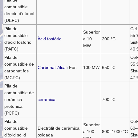
combustible
directe d'etanol
(DEFC)
Pila de
Cel·
Superior
combustible
55 
Àcid fosfòric
a 10
200 °C
d'àcid fosfòric
Sis
MW
(PAFC)
40 
Pila de
Cel·
combustible de
55 
Carbonat
-
Alcalí
Fos
100 MW
650 °C
carbonat fos
Sis
(MCFC)
47 
Pila de
combustible de
ceràmica
ceràmica
700 °C
protònica
(PCFC)
Pila de
Cel·
Superior
combustible
Electròlit de ceràmica
60–
a 100
800–1000 °C
d'òxid sòlid
oxidada
Sis