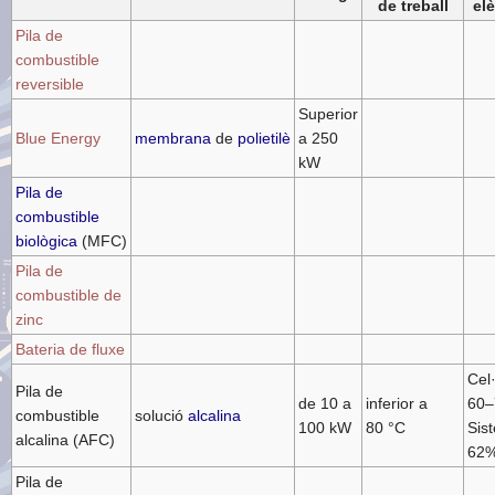
de treball
elè
Pila de
combustible
reversible
Superior
Blue Energy
membrana
de
polietilè
a 250
kW
Pila de
combustible
biològica
(MFC)
Pila de
combustible de
zinc
Bateria de fluxe
Cel·
Pila de
de 10 a
inferior a
60
combustible
solució
alcalina
100 kW
80 °C
Sis
alcalina (AFC)
62
Pila de