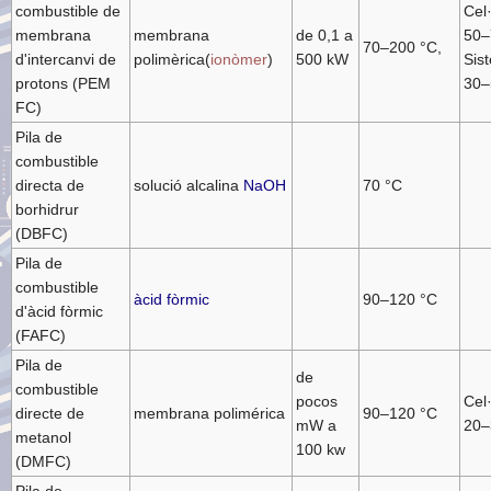
combustible de
Cel·
membrana
membrana
de 0,1 a
50–
70–200 °C,
d'intercanvi de
polimèrica(
ionòmer
)
500 kW
Sis
protons (PEM
30–
FC)
Pila de
combustible
directa de
solució alcalina
NaOH
70 °C
borhidrur
(DBFC)
Pila de
combustible
àcid fòrmic
90–120 °C
d'àcid fòrmic
(FAFC)
Pila de
de
combustible
pocos
Cel·
directe de
membrana polimérica
90–120 °C
mW a
20–
metanol
100 kw
(DMFC)
Pila de